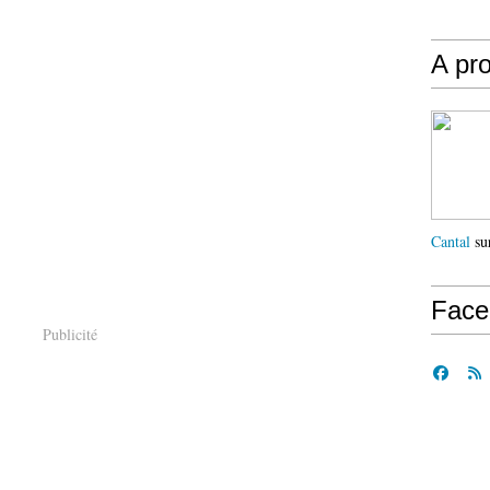
A pr
Cantal
sur
Face
Publicité