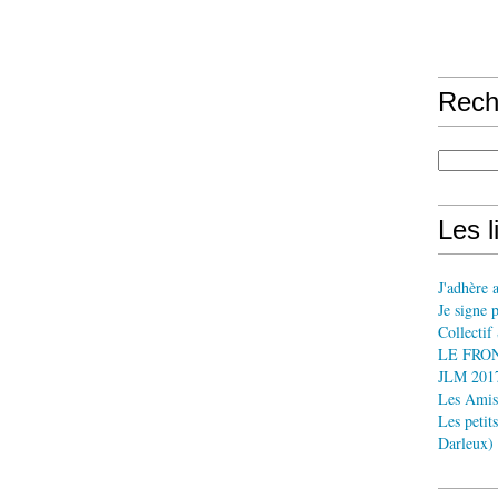
Rech
Les l
J'adhère 
Je signe 
Collect
LE FRO
JLM 2017
Les Ami
Les petit
Darleux)