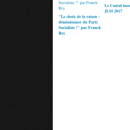
Le Cantal inso
JLM 2017
"Le choix de la raison :
démissionner du Parti
Socialiste !" par Franck
Rey