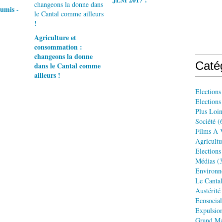
umis -
Agriculture et
consommation :
changeons la donne
Caté
dans le Cantal comme
ailleurs !
Elections
Election
Plus Loin
Société
(
Films À 
Agricultu
Elections
Médias
(3
Environn
Le Cantal
Austérité
Ecosocia
Expulsio
Grand Ma