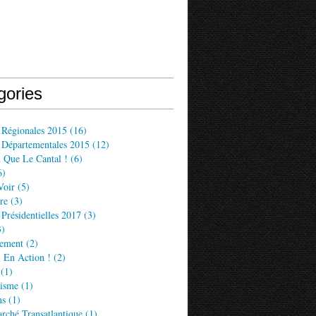
gories
 Régionales 2015
(16)
s Départementales 2015
(12)
 Que Le Cantal !
(6)
6)
Voir
(5)
re
(3)
 Présidentielles 2017
(3)
)
ement
(2)
 En Action !
(2)
(1)
lisme
(1)
ns
(1)
rché Transatlantique
(1)