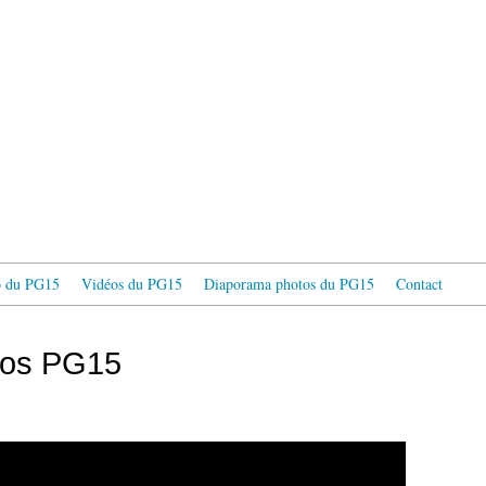
fo du PG15
Vidéos du PG15
Diaporama photos du PG15
Contact
tos PG15