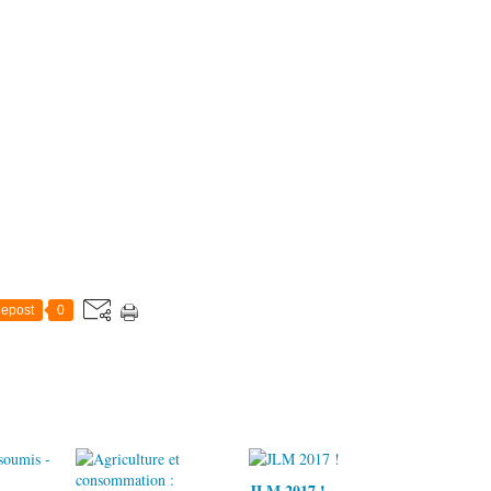
epost
0
JLM 2017 !