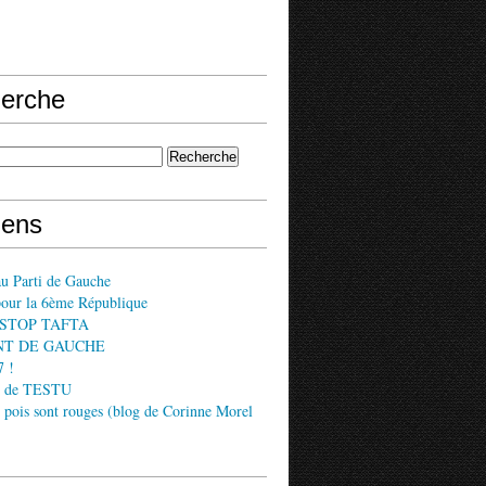
erche
iens
au Parti de Gauche
pour la 6ème République
if STOP TAFTA
NT DE GAUCHE
 !
s de TESTU
s pois sont rouges (blog de Corinne Morel