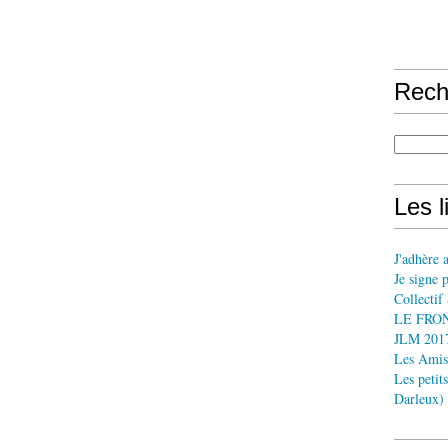
Rech
Les l
J'adhère 
Je signe 
Collect
LE FRO
JLM 2017
Les Ami
Les petit
Darleux)