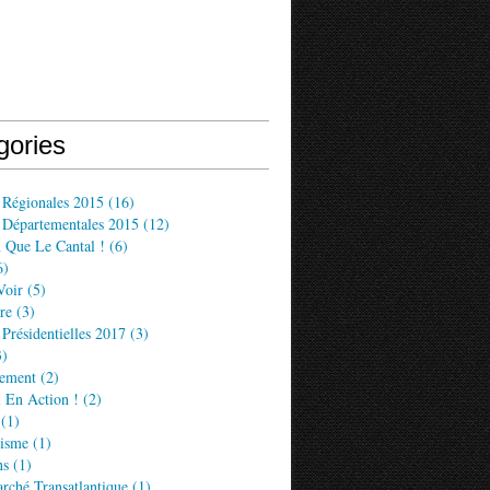
gories
 Régionales 2015
(16)
s Départementales 2015
(12)
 Que Le Cantal !
(6)
6)
Voir
(5)
re
(3)
 Présidentielles 2017
(3)
)
ement
(2)
 En Action !
(2)
(1)
lisme
(1)
ns
(1)
rché Transatlantique
(1)