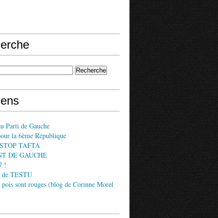
erche
iens
au Parti de Gauche
pour la 6ème République
if STOP TAFTA
NT DE GAUCHE
 !
s de TESTU
s pois sont rouges (blog de Corinne Morel