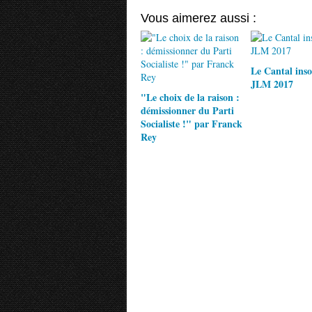
Vous aimerez aussi :
Le Cantal inso
JLM 2017
"Le choix de la raison :
démissionner du Parti
Socialiste !" par Franck
Rey