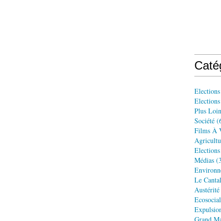
Caté
Elections
Election
Plus Loin
Société
(
Films À 
Agricultu
Elections
Médias
(3
Environn
Le Cantal
Austérité
Ecosocia
Expulsio
Grand Ma